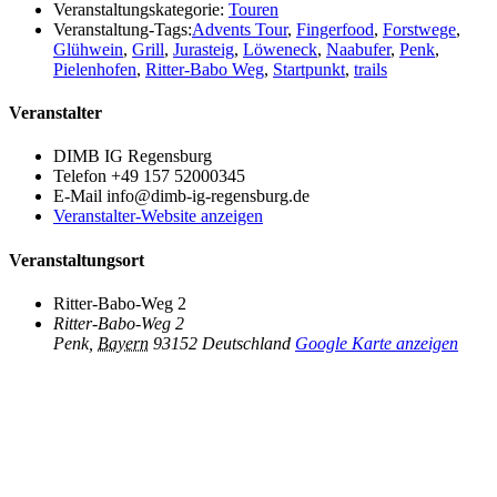
Veranstaltungskategorie:
Touren
Veranstaltung-Tags:
Advents Tour
,
Fingerfood
,
Forstwege
,
Glühwein
,
Grill
,
Jurasteig
,
Löweneck
,
Naabufer
,
Penk
,
Pielenhofen
,
Ritter-Babo Weg
,
Startpunkt
,
trails
Veranstalter
DIMB IG Regensburg
Telefon
+49 157 52000345
E-Mail
info@dimb-ig-regensburg.de
Veranstalter-Website anzeigen
Veranstaltungsort
Ritter-Babo-Weg 2
Ritter-Babo-Weg 2
Penk
,
Bayern
93152
Deutschland
Google Karte anzeigen