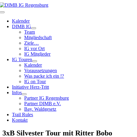
Zum
Inhalt
Toggle
springen
Navigation
Kalender
DIMB IG
Team
Mitgliedschaft
Ziele…
IG vor Ort
IG Mitglieder
IG Touren
Kalender
Voraussetzungen
Was packe ich ein !?
IG on Tour
Initiative Herz-Tritt
Infos
Partner IG Regensburg
Partner DIMB e.V.
Bay. Waldgesetz
Trail Rules
Kontakt
3xB Silvester Tour mit Ritter Bobo