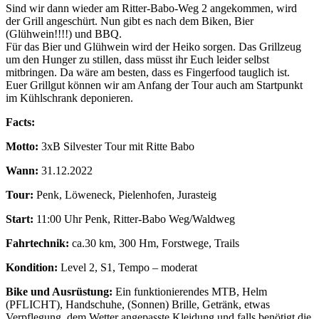
Sind wir dann wieder am Ritter-Babo-Weg 2 angekommen, wird
der Grill angeschürt. Nun gibt es nach dem Biken, Bier
(Glühwein!!!!) und BBQ.
Für das Bier und Glühwein wird der Heiko sorgen. Das Grillzeug
um den Hunger zu stillen, dass müsst ihr Euch leider selbst
mitbringen. Da wäre am besten, dass es Fingerfood tauglich ist.
Euer Grillgut können wir am Anfang der Tour auch am Startpunkt
im Kühlschrank deponieren.
Facts:
Motto:
3xB Silvester Tour mit Ritte Babo
Wann:
31.12.2022
Tour:
Penk, Löweneck, Pielenhofen, Jurasteig
Start:
11:00 Uhr Penk, Ritter-Babo Weg/Waldweg
Fahrtechnik:
ca.30 km, 300 Hm, Forstwege, Trails
Kondition:
Level 2, S1, Tempo – moderat
Bike und Ausrüstung:
Ein funktionierendes MTB, Helm
(PFLICHT), Handschuhe, (Sonnen) Brille, Getränk, etwas
Verpflegung, dem Wetter angepasste Kleidung und falls benötigt die