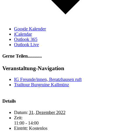
Google Kalender
iCalendar
Outlook 365
Outlook Live
Gerne Teilen............
Facebook
LinkedIn
WhatsApp
Telegram
E-
Veranstaltung-Navigation
Mail
IG Freunde/innen, Beratzhausen ruft
Trailtour Burgruine Kallmünz
Details
Datum:
31. Dezember 2022
Zeit:
11:00 - 14:00
Eintritt:
Kostenlos