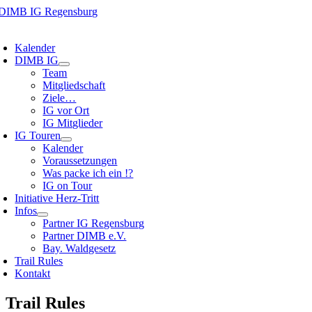
Zum
Inhalt
oggle
springen
avigation
Kalender
DIMB IG
Team
Mitgliedschaft
Ziele…
IG vor Ort
IG Mitglieder
IG Touren
Kalender
Voraussetzungen
Was packe ich ein !?
IG on Tour
Initiative Herz-Tritt
Infos
Partner IG Regensburg
Partner DIMB e.V.
Bay. Waldgesetz
Trail Rules
Kontakt
Trail Rules