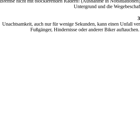
Bremse nicht mit blockierenden Rädern! (Ausnahme in Notsituationen
Untergrund und die Wegebeschaff
3
Unachtsamkeit, auch nur für wenige Sekunden, kann einen Unfall veru
Fußgänger, Hindernisse oder anderer Biker auftauchen.