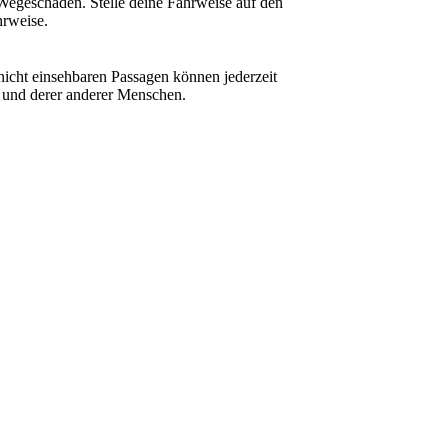
Wegeschäden. Stelle deine Fahrweise auf den
hrweise.
nicht einsehbaren Passagen können jederzeit
t und derer anderer Menschen.