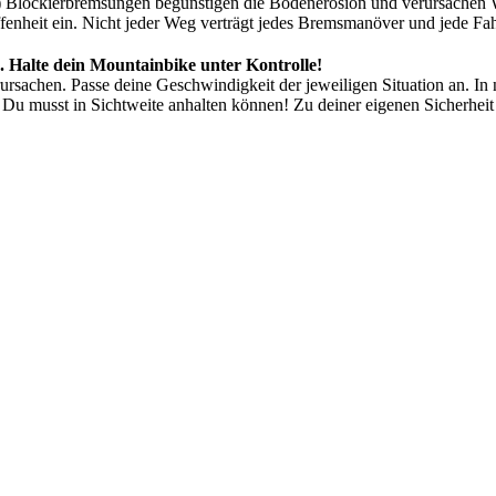
) Blockierbremsungen begünstigen die Bodenerosion und verursachen 
enheit ein. Nicht jeder Weg verträgt jedes Bremsmanöver und jede Fa
. Halte dein Mountainbike unter Kontrolle!
rsachen. Passe deine Geschwindigkeit der jeweiligen Situation an. In 
 Du musst in Sichtweite anhalten können! Zu deiner eigenen Sicherhei