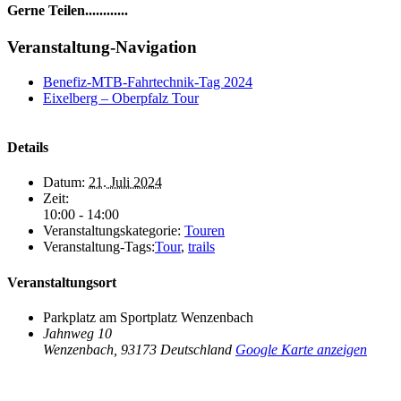
Gerne Teilen............
Facebook
LinkedIn
WhatsApp
Telegram
E-
Veranstaltung-Navigation
Mail
Benefiz-MTB-Fahrtechnik-Tag 2024
Eixelberg – Oberpfalz Tour
Details
Datum:
21. Juli 2024
Zeit:
10:00 - 14:00
Veranstaltungskategorie:
Touren
Veranstaltung-Tags:
Tour
,
trails
Veranstaltungsort
Parkplatz am Sportplatz Wenzenbach
Jahnweg 10
Wenzenbach
,
93173
Deutschland
Google Karte anzeigen