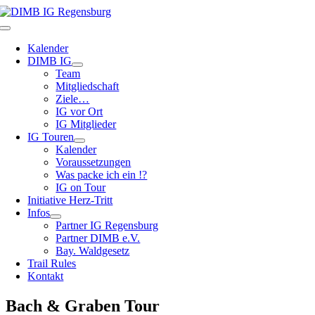
Zum
Inhalt
Toggle
springen
Navigation
Kalender
DIMB IG
Team
Mitgliedschaft
Ziele…
IG vor Ort
IG Mitglieder
IG Touren
Kalender
Voraussetzungen
Was packe ich ein !?
IG on Tour
Initiative Herz-Tritt
Infos
Partner IG Regensburg
Partner DIMB e.V.
Bay. Waldgesetz
Trail Rules
Kontakt
Bach & Graben Tour