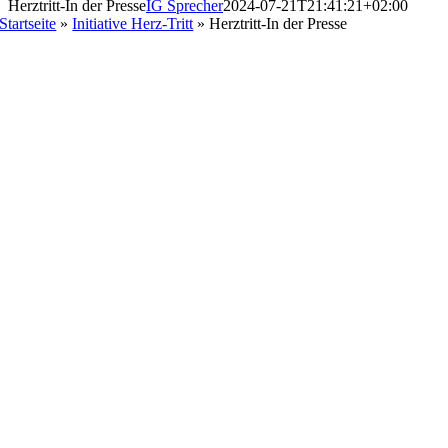
Herztritt-In der Presse
IG Sprecher
2024-07-21T21:41:21+02:00
Startseite
»
Initiative Herz-Tritt
»
Herztritt-In der Presse