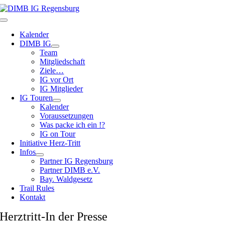
Zum
Inhalt
Toggle
springen
Navigation
Kalender
DIMB IG
Team
Mitgliedschaft
Ziele…
IG vor Ort
IG Mitglieder
IG Touren
Kalender
Voraussetzungen
Was packe ich ein !?
IG on Tour
Initiative Herz-Tritt
Infos
Partner IG Regensburg
Partner DIMB e.V.
Bay. Waldgesetz
Trail Rules
Kontakt
Herztritt-In der Presse