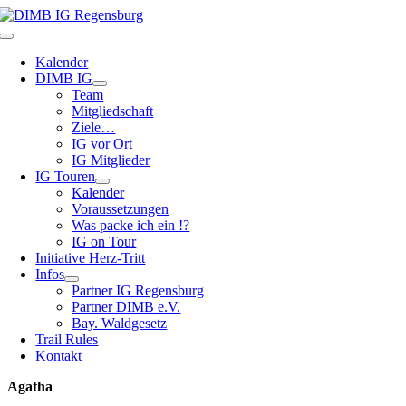
Zum
Inhalt
Toggle
springen
Navigation
Kalender
DIMB IG
Team
Mitgliedschaft
Ziele…
IG vor Ort
IG Mitglieder
IG Touren
Kalender
Voraussetzungen
Was packe ich ein !?
IG on Tour
Initiative Herz-Tritt
Infos
Partner IG Regensburg
Partner DIMB e.V.
Bay. Waldgesetz
Trail Rules
Kontakt
Agatha