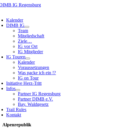
Zum
Inhalt
oggle
springen
avigation
Kalender
DIMB IG
Team
Mitgliedschaft
Ziele…
IG vor Ort
IG Mitglieder
IG Touren
Kalender
Voraussetzungen
Was packe ich ein !?
IG on Tour
Initiative Herz-Tritt
Infos
Partner IG Regensburg
Partner DIMB e.V.
Bay. Waldgesetz
Trail Rules
Kontakt
Alpenrepublik