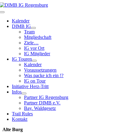
Zum
Inhalt
Toggle
springen
Navigation
Kalender
DIMB IG
Team
Mitgliedschaft
Ziele…
IG vor Ort
IG Mitglieder
IG Touren
Kalender
Voraussetzungen
Was packe ich ein !?
IG on Tour
Initiative Herz-Tritt
Infos
Partner IG Regensburg
Partner DIMB e.V.
Bay. Waldgesetz
Trail Rules
Kontakt
Alte Burg