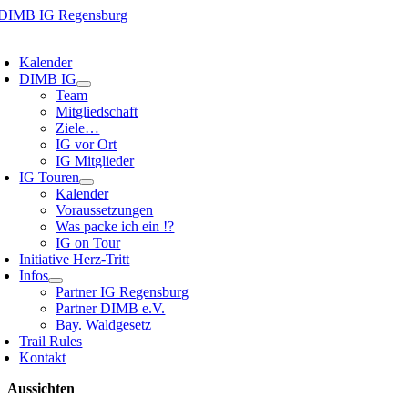
Zum
Inhalt
oggle
springen
avigation
Kalender
DIMB IG
Team
Mitgliedschaft
Ziele…
IG vor Ort
IG Mitglieder
IG Touren
Kalender
Voraussetzungen
Was packe ich ein !?
IG on Tour
Initiative Herz-Tritt
Infos
Partner IG Regensburg
Partner DIMB e.V.
Bay. Waldgesetz
Trail Rules
Kontakt
Aussichten