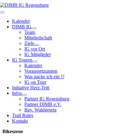
Zum
Inhalt
Toggle
springen
Navigation
Kalender
DIMB IG
Team
Mitgliedschaft
Ziele…
IG vor Ort
IG Mitglieder
IG Touren
Kalender
Voraussetzungen
Was packe ich ein !?
IG on Tour
Initiative Herz-Tritt
Infos
Partner IG Regensburg
Partner DIMB e.V.
Bay. Waldgesetz
Trail Rules
Kontakt
Bikeszene