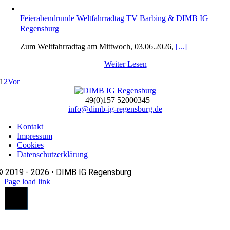
Feierabendrunde Weltfahrradtag TV Barbing & DIMB IG
Regensburg
Zum Weltfahrradtag am Mittwoch, 03.06.2026,
[...]
Weiter Lesen
1
2
Vor
+49(0)157 52000345
info@dimb-ig-regensburg.de
Kontakt
Impressum
Cookies
Datenschutzerklärung
© 2019 - 2026 •
DIMB IG Regensburg
Page load link
Nach
oben