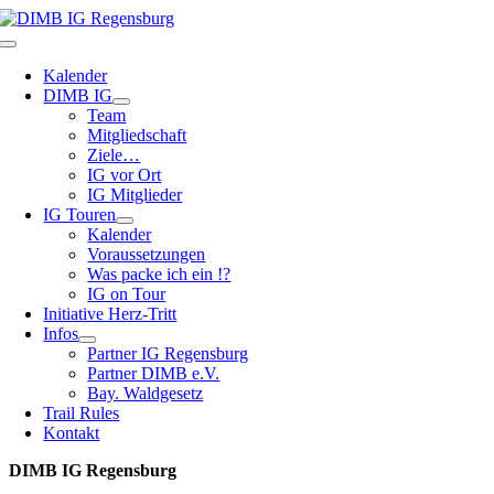
Zum
Inhalt
Toggle
springen
Navigation
Kalender
DIMB IG
Team
Mitgliedschaft
Ziele…
IG vor Ort
IG Mitglieder
IG Touren
Kalender
Voraussetzungen
Was packe ich ein !?
IG on Tour
Initiative Herz-Tritt
Infos
Partner IG Regensburg
Partner DIMB e.V.
Bay. Waldgesetz
Trail Rules
Kontakt
DIMB IG Regensburg