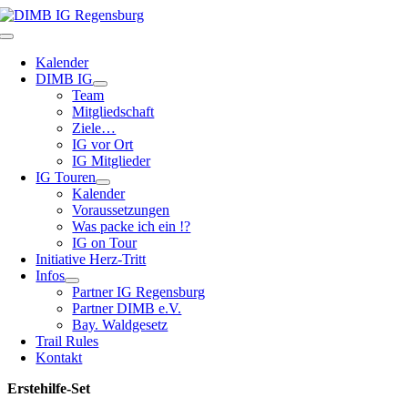
Zum
Inhalt
Toggle
springen
Navigation
Kalender
DIMB IG
Team
Mitgliedschaft
Ziele…
IG vor Ort
IG Mitglieder
IG Touren
Kalender
Voraussetzungen
Was packe ich ein !?
IG on Tour
Initiative Herz-Tritt
Infos
Partner IG Regensburg
Partner DIMB e.V.
Bay. Waldgesetz
Trail Rules
Kontakt
Erstehilfe-Set