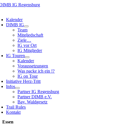
Zum
Inhalt
oggle
springen
avigation
Kalender
DIMB IG
Team
Mitgliedschaft
Ziele…
IG vor Ort
IG Mitglieder
IG Touren
Kalender
Voraussetzungen
Was packe ich ein !?
IG on Tour
Initiative Herz-Tritt
Infos
Partner IG Regensburg
Partner DIMB e.V.
Bay. Waldgesetz
Trail Rules
Kontakt
Essen