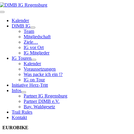
Zum
Inhalt
Toggle
springen
Navigation
Kalender
DIMB IG
Team
Mitgliedschaft
Ziele…
IG vor Ort
IG Mitglieder
IG Touren
Kalender
Voraussetzungen
Was packe ich ein !?
IG on Tour
Initiative Herz-Tritt
Infos
Partner IG Regensburg
Partner DIMB e.V.
Bay. Waldgesetz
Trail Rules
Kontakt
EUROBIKE