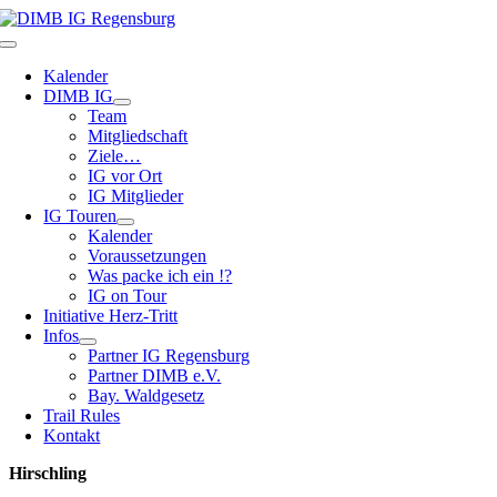
Zum
Inhalt
Toggle
springen
Navigation
Kalender
DIMB IG
Team
Mitgliedschaft
Ziele…
IG vor Ort
IG Mitglieder
IG Touren
Kalender
Voraussetzungen
Was packe ich ein !?
IG on Tour
Initiative Herz-Tritt
Infos
Partner IG Regensburg
Partner DIMB e.V.
Bay. Waldgesetz
Trail Rules
Kontakt
Hirschling