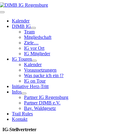
Zum
Inhalt
Toggle
springen
Navigation
Kalender
DIMB IG
Team
Mitgliedschaft
Ziele…
IG vor Ort
IG Mitglieder
IG Touren
Kalender
Voraussetzungen
Was packe ich ein !?
IG on Tour
Initiative Herz-Tritt
Infos
Partner IG Regensburg
Partner DIMB e.V.
Bay. Waldgesetz
Trail Rules
Kontakt
IG-Stellvertreter