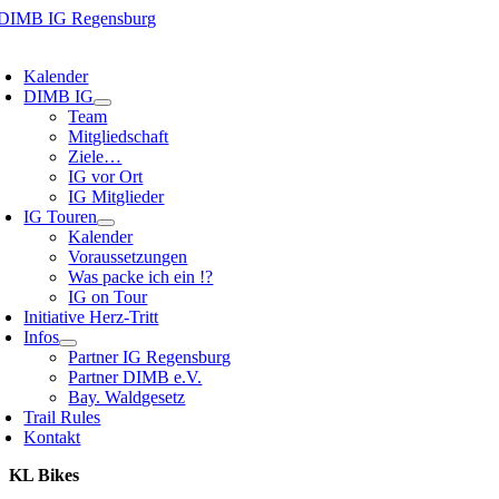
Zum
Inhalt
oggle
springen
avigation
Kalender
DIMB IG
Team
Mitgliedschaft
Ziele…
IG vor Ort
IG Mitglieder
IG Touren
Kalender
Voraussetzungen
Was packe ich ein !?
IG on Tour
Initiative Herz-Tritt
Infos
Partner IG Regensburg
Partner DIMB e.V.
Bay. Waldgesetz
Trail Rules
Kontakt
KL Bikes