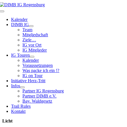
Zum
Inhalt
Toggle
springen
Navigation
Kalender
DIMB IG
Team
Mitgliedschaft
Ziele…
IG vor Ort
IG Mitglieder
IG Touren
Kalender
Voraussetzungen
Was packe ich ein !?
IG on Tour
Initiative Herz-Tritt
Infos
Partner IG Regensburg
Partner DIMB e.V.
Bay. Waldgesetz
Trail Rules
Kontakt
Licht