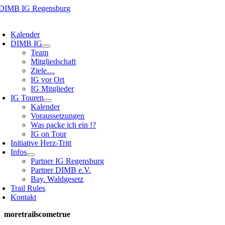
Zum
Inhalt
oggle
springen
avigation
Kalender
DIMB IG
Team
Mitgliedschaft
Ziele…
IG vor Ort
IG Mitglieder
IG Touren
Kalender
Voraussetzungen
Was packe ich ein !?
IG on Tour
Initiative Herz-Tritt
Infos
Partner IG Regensburg
Partner DIMB e.V.
Bay. Waldgesetz
Trail Rules
Kontakt
moretrailscometrue