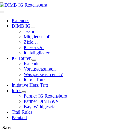
Zum
Inhalt
Toggle
springen
Navigation
Kalender
DIMB IG
Team
Mitgliedschaft
Ziele…
IG vor Ort
IG Mitglieder
IG Touren
Kalender
Voraussetzungen
Was packe ich ein !?
IG on Tour
Initiative Herz-Tritt
Infos
Partner IG Regensburg
Partner DIMB e.V.
Bay. Waldgesetz
Trail Rules
Kontakt
Sars