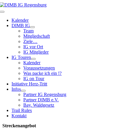
Zum
Inhalt
Toggle
springen
Navigation
Kalender
DIMB IG
Team
Mitgliedschaft
Ziele…
IG vor Ort
IG Mitglieder
IG Touren
Kalender
Voraussetzungen
Was packe ich ein !?
IG on Tour
Initiative Herz-Tritt
Infos
Partner IG Regensburg
Partner DIMB e.V.
Bay. Waldgesetz
Trail Rules
Kontakt
Streckenangebot