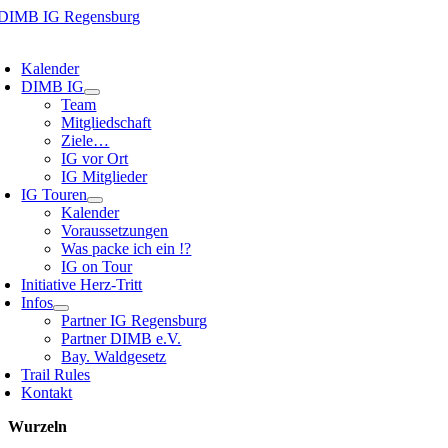
Zum
Inhalt
oggle
springen
avigation
Kalender
DIMB IG
Team
Mitgliedschaft
Ziele…
IG vor Ort
IG Mitglieder
IG Touren
Kalender
Voraussetzungen
Was packe ich ein !?
IG on Tour
Initiative Herz-Tritt
Infos
Partner IG Regensburg
Partner DIMB e.V.
Bay. Waldgesetz
Trail Rules
Kontakt
Wurzeln