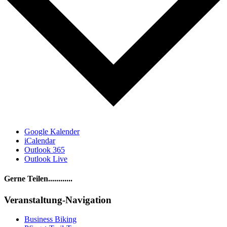
Google Kalender
iCalendar
Outlook 365
Outlook Live
Gerne Teilen............
Facebook
LinkedIn
WhatsApp
Telegram
E-
Veranstaltung-Navigation
Mail
Business Biking