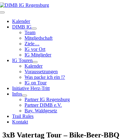
Zum
Inhalt
Toggle
springen
Navigation
Kalender
DIMB IG
Team
Mitgliedschaft
Ziele…
IG vor Ort
IG Mitglieder
IG Touren
Kalender
Voraussetzungen
Was packe ich ein !?
IG on Tour
Initiative Herz-Tritt
Infos
Partner IG Regensburg
Partner DIMB e.V.
Bay. Waldgesetz
Trail Rules
Kontakt
3xB Vatertag Tour – Bike-Beer-BBQ