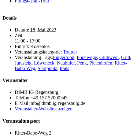
Pfingst-Trail-Tour
Details
Datum:
18. Mai 2023
Zeit:
11:00 - 17:00
Eintritt:
Kostenlos
Veranstaltungskategorie:
Touren
Veranstaltung-Tags:
Fingerfood
,
Forstwege
,
Glühwein
,
Grill
,
Jurasteig
,
Löweneck
,
Naabufer
,
Penk
,
Pielenhofen
,
Ritter-
Babo Weg
,
Startpunkt
,
trails
Veranstalter
DIMB IG Regensburg
Telefon
+49 157 52000345
E-Mail
info@dimb-ig-regensburg.de
Veranstalter-Website anzeigen
Veranstaltungsort
Ritter-Babo-Weg 2