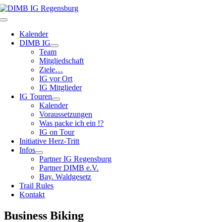
Zum
Inhalt
Toggle
springen
Navigation
Kalender
DIMB IG
Team
Mitgliedschaft
Ziele…
IG vor Ort
IG Mitglieder
IG Touren
Kalender
Voraussetzungen
Was packe ich ein !?
IG on Tour
Initiative Herz-Tritt
Infos
Partner IG Regensburg
Partner DIMB e.V.
Bay. Waldgesetz
Trail Rules
Kontakt
Business Biking