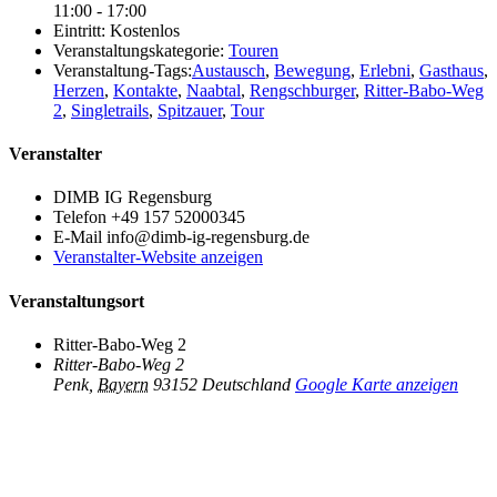
11:00 - 17:00
Eintritt:
Kostenlos
Veranstaltungskategorie:
Touren
Veranstaltung-Tags:
Austausch
,
Bewegung
,
Erlebni
,
Gasthaus
,
Herzen
,
Kontakte
,
Naabtal
,
Rengschburger
,
Ritter-Babo-Weg
2
,
Singletrails
,
Spitzauer
,
Tour
Veranstalter
DIMB IG Regensburg
Telefon
+49 157 52000345
E-Mail
info@dimb-ig-regensburg.de
Veranstalter-Website anzeigen
Veranstaltungsort
Ritter-Babo-Weg 2
Ritter-Babo-Weg 2
Penk
,
Bayern
93152
Deutschland
Google Karte anzeigen