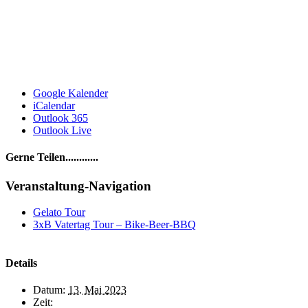
Google Kalender
iCalendar
Outlook 365
Outlook Live
Gerne Teilen............
Facebook
LinkedIn
WhatsApp
Telegram
E-
Veranstaltung-Navigation
Mail
Gelato Tour
3xB Vatertag Tour – Bike-Beer-BBQ
Details
Datum:
13. Mai 2023
Zeit: