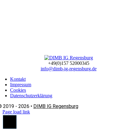
+49(0)157 52000345
info@dimb-ig-regensburg.de
Kontakt
Impressum
Cookies
Datenschutzerklärung
© 2019 - 2026 •
DIMB IG Regensburg
Page load link
Nach
oben