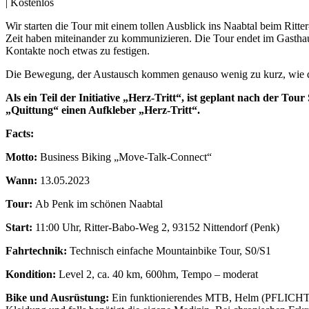
|
Kostenlos
Wir starten die Tour mit einem tollen Ausblick ins Naabtal beim Ritte
Zeit haben miteinander zu kommunizieren. Die Tour endet im Gasthau
Kontakte noch etwas zu festigen.
Die Bewegung, der Austausch kommen genauso wenig zu kurz, wie d
Als ein Teil der Initiative „Herz-Tritt“, ist geplant nach der Tou
„Quittung“ einen Aufkleber „Herz-Tritt“.
Facts:
Motto:
Business Biking „Move-Talk-Connect“
Wann:
13.05.2023
Tour:
Ab Penk im schönen Naabtal
Start:
11:00 Uhr, Ritter-Babo-Weg 2, 93152 Nittendorf (Penk)
Fahrtechnik:
Technisch einfache Mountainbike Tour, S0/S1
Kondition:
Level 2, ca. 40 km, 600hm, Tempo – moderat
Bike und Ausrüstung:
Ein funktionierendes MTB, Helm (PFLICHT), 