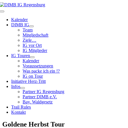
Zum
Inhalt
Toggle
springen
Navigation
Kalender
DIMB IG
Team
Mitgliedschaft
Ziele…
IG vor Ort
IG Mitglieder
IG Touren
Kalender
Voraussetzungen
Was packe ich ein !?
IG on Tour
Initiative Herz-Tritt
Infos
Partner IG Regensburg
Partner DIMB e.V.
Bay. Waldgesetz
Trail Rules
Kontakt
Goldene Herbst Tour