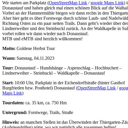
Wir starten am Parkplatz (
OpenStreetMap Link
/
google Maps Link
) 
Donaustauf und haben gleich mal einen schönen Blick auf die Walhal
Vorbei an der Hammermühle biegen wir dann rechts in den Thiergarte
Aber hier geht es über Forstwege durch schöne Laub- und Nadelwäld
Richtung Osten zu ein paar netten Trails. Dann geht’s wieder über de
Lindnerweiher und den Steinbuckl zurück. An der Waldkapelle in Su
vorbei rollen wir dann wieder nach Donaustauf.
MTB und eMTB sind herzlich willkommen!
Motto:
Goldene Herbst Tour
Wann:
Samstag, 04.11.2023
Tour:
Donaustauf – Hundshänge – Aspenschlag – Hochbuchert –
Lindnerweiher – Steinbuckl – Waldkapelle – Donaustauf
Start:
10:00 Uhr,
Parkplatz in der Eichendorffstraße (hinter Gasthof
Burgfrieden bzw. Posthotel) Donaustauf
(
OpenStreetMap Link
/
goog
Maps Link
)
Tourdaten:
ca. 35 km, ca. 750 Hm
Untergrund:
Forstwege, Trails, Straße
Hinweis:
an manchen Stellen ist das Überwinden der Thiergarten-Zä
(Aufstiegshilfen) nötig, wo wir natürlich alle zusammen helfen!