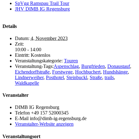
SpVgg Ramspau Trail Tour
JHV DIMB IG Regensburg
Details
Datum:
4. November 2023
Zeit:
10:00 - 14:00
Eintritt:
Kostenlos
Veranstaltungskategorie:
Touren
Veranstaltung-Tags:
Aspenschlag
,
Burgfrieden
,
Donaustauf
,
Eichendorffstraße
,
Forstwege
,
Hochbuchert
,
Hundshänge
,
Lindnerweiher
,
Posthotel
,
Steinbuckl
,
Straße
,
trails
,
Waldkapelle
Veranstalter
DIMB IG Regensburg
Telefon
+49 157 52000345
E-Mail
info@dimb-ig-regensburg.de
Veranstalter-Website anzeigen
Veranstaltungsort