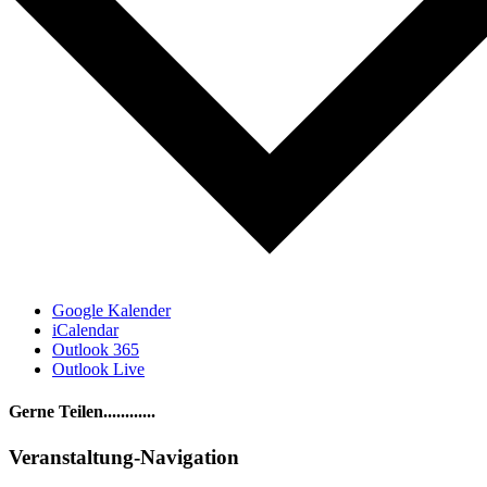
Google Kalender
iCalendar
Outlook 365
Outlook Live
Gerne Teilen............
Facebook
LinkedIn
WhatsApp
Telegram
E-
Veranstaltung-Navigation
Mail