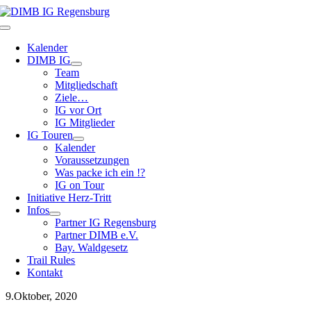
Zum
Inhalt
Toggle
springen
Navigation
Kalender
DIMB IG
Team
Mitgliedschaft
Ziele…
IG vor Ort
IG Mitglieder
IG Touren
Kalender
Voraussetzungen
Was packe ich ein !?
IG on Tour
Initiative Herz-Tritt
Infos
Partner IG Regensburg
Partner DIMB e.V.
Bay. Waldgesetz
Trail Rules
Kontakt
9.Oktober, 2020