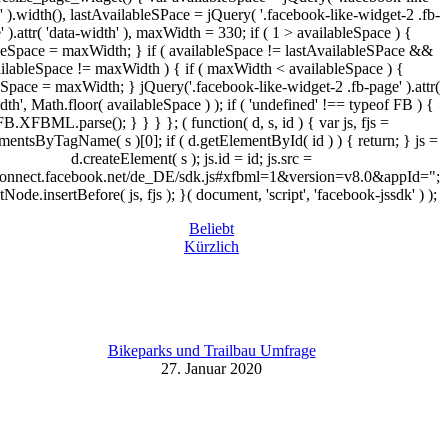
' ).width(), lastAvailableSPace = jQuery( '.facebook-like-widget-2 .fb-
' ).attr( 'data-width' ), maxWidth = 330; if ( 1 > availableSpace ) {
leSpace = maxWidth; } if ( availableSpace != lastAvailableSPace &&
ilableSpace != maxWidth ) { if ( maxWidth < availableSpace ) {
eSpace = maxWidth; } jQuery('.facebook-like-widget-2 .fb-page' ).attr(
dth', Math.floor( availableSpace ) ); if ( 'undefined' !== typeof FB ) {
FB.XFBML.parse(); } } } }; ( function( d, s, id ) { var js, fjs =
mentsByTagName( s )[0]; if ( d.getElementById( id ) ) { return; } js =
d.createElement( s ); js.id = id; js.src =
/connect.facebook.net/de_DE/sdk.js#xfbml=1&version=v8.0&appId=";
tNode.insertBefore( js, fjs ); }( document, 'script', 'facebook-jssdk' ) );
Beliebt
Kürzlich
Bikeparks und Trailbau Umfrage
27. Januar 2020