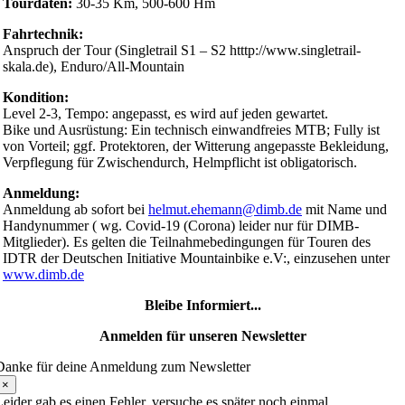
Tourdaten:
30-35 Km, 500-600 Hm
Fahrtechnik:
Anspruch der Tour (Singletrail S1 – S2 htttp://www.singletrail-
skala.de), Enduro/All-Mountain
Kondition:
Level 2-3, Tempo: angepasst, es wird auf jeden gewartet.
Bike und Ausrüstung: Ein technisch einwandfreies MTB; Fully ist
von Vorteil; ggf. Protektoren, der Witterung angepasste Bekleidung,
Verpflegung für Zwischendurch, Helmpflicht ist obligatorisch.
Anmeldung:
Anmeldung ab sofort bei
helmut.ehemann@dimb.de
mit Name und
Handynummer ( wg. Covid-19 (Corona) leider nur für DIMB-
Mitglieder). Es gelten die Teilnahmebedingungen für Touren des
IDTR der Deutschen Initiative Mountainbike e.V:, einzusehen unter
www.dimb.de
Bleibe Informiert...
Anmelden für unseren Newsletter
Danke für deine Anmeldung zum Newsletter
×
Leider gab es einen Fehler, versuche es später noch einmal