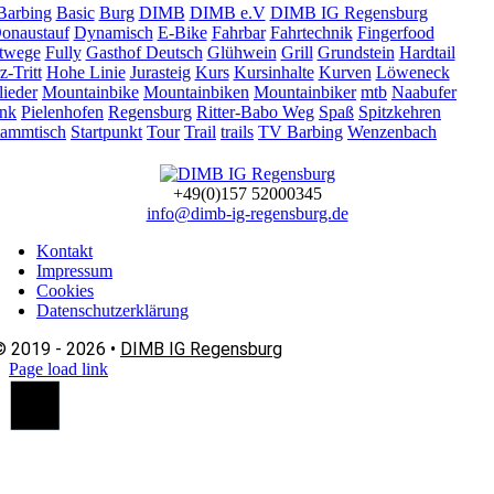
Barbing
Basic
Burg
DIMB
DIMB e.V
DIMB IG Regensburg
onaustauf
Dynamisch
E-Bike
Fahrbar
Fahrtechnik
Fingerfood
twege
Fully
Gasthof Deutsch
Glühwein
Grill
Grundstein
Hardtail
z-Tritt
Hohe Linie
Jurasteig
Kurs
Kursinhalte
Kurven
Löweneck
lieder
Mountainbike
Mountainbiken
Mountainbiker
mtb
Naabufer
nk
Pielenhofen
Regensburg
Ritter-Babo Weg
Spaß
Spitzkehren
tammtisch
Startpunkt
Tour
Trail
trails
TV Barbing
Wenzenbach
+49(0)157 52000345
info@dimb-ig-regensburg.de
Kontakt
Impressum
Cookies
Datenschutzerklärung
© 2019 - 2026 •
DIMB IG Regensburg
Page load link
Nach
oben