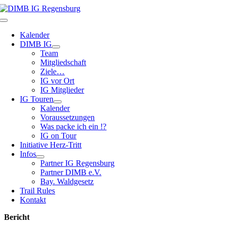
Zum
Inhalt
Toggle
springen
Navigation
Kalender
DIMB IG
Team
Mitgliedschaft
Ziele…
IG vor Ort
IG Mitglieder
IG Touren
Kalender
Voraussetzungen
Was packe ich ein !?
IG on Tour
Initiative Herz-Tritt
Infos
Partner IG Regensburg
Partner DIMB e.V.
Bay. Waldgesetz
Trail Rules
Kontakt
Bericht