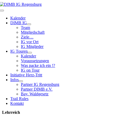
Zum
Inhalt
Toggle
springen
Navigation
Kalender
DIMB IG
Team
Mitgliedschaft
Ziele…
IG vor Ort
IG Mitglieder
IG Touren
Kalender
Voraussetzungen
Was packe ich ein !?
IG on Tour
Initiative Herz-Tritt
Infos
Partner IG Regensburg
Partner DIMB e.V.
Bay. Waldgesetz
Trail Rules
Kontakt
Lehrreich