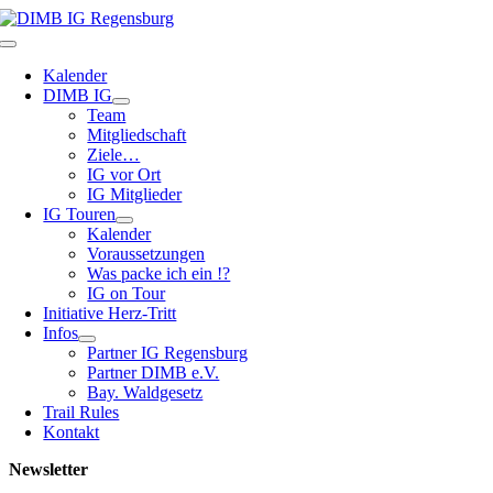
Zum
Inhalt
Toggle
springen
Navigation
Kalender
DIMB IG
Team
Mitgliedschaft
Ziele…
IG vor Ort
IG Mitglieder
IG Touren
Kalender
Voraussetzungen
Was packe ich ein !?
IG on Tour
Initiative Herz-Tritt
Infos
Partner IG Regensburg
Partner DIMB e.V.
Bay. Waldgesetz
Trail Rules
Kontakt
Newsletter