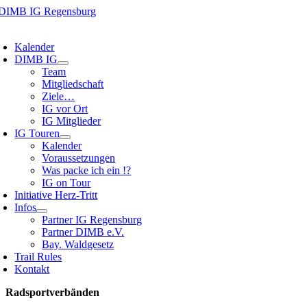
Zum
Inhalt
oggle
springen
avigation
Kalender
DIMB IG
Team
Mitgliedschaft
Ziele…
IG vor Ort
IG Mitglieder
IG Touren
Kalender
Voraussetzungen
Was packe ich ein !?
IG on Tour
Initiative Herz-Tritt
Infos
Partner IG Regensburg
Partner DIMB e.V.
Bay. Waldgesetz
Trail Rules
Kontakt
Radsportverbänden