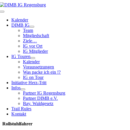
Zum
Inhalt
Toggle
springen
Navigation
Kalender
DIMB IG
Team
Mitgliedschaft
Ziele…
IG vor Ort
IG Mitglieder
IG Touren
Kalender
Voraussetzungen
Was packe ich ein !?
IG on Tour
Initiative Herz-Tritt
Infos
Partner IG Regensburg
Partner DIMB e.V.
Bay. Waldgesetz
Trail Rules
Kontakt
Rollstuhlfahrer