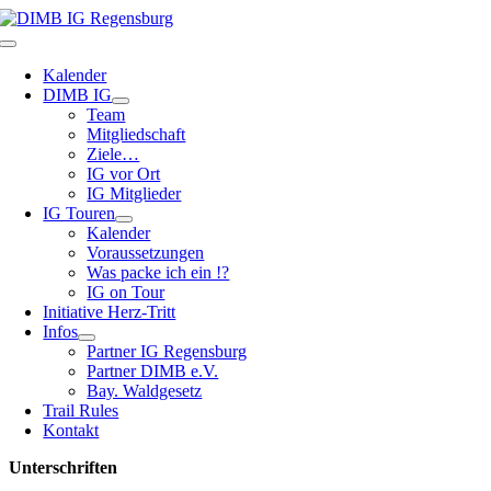
Zum
Inhalt
Toggle
springen
Navigation
Kalender
DIMB IG
Team
Mitgliedschaft
Ziele…
IG vor Ort
IG Mitglieder
IG Touren
Kalender
Voraussetzungen
Was packe ich ein !?
IG on Tour
Initiative Herz-Tritt
Infos
Partner IG Regensburg
Partner DIMB e.V.
Bay. Waldgesetz
Trail Rules
Kontakt
Unterschriften