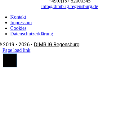
+49(0)157 52000345
info@dimb-ig-regensburg.de
Kontakt
Impressum
Cookies
Datenschutzerklärung
© 2019 - 2026 •
DIMB IG Regensburg
Page load link
Nach
oben