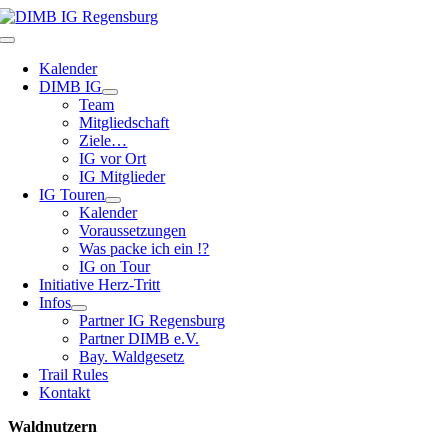
Zum
Inhalt
Toggle
springen
Navigation
Kalender
DIMB IG
Team
Mitgliedschaft
Ziele…
IG vor Ort
IG Mitglieder
IG Touren
Kalender
Voraussetzungen
Was packe ich ein !?
IG on Tour
Initiative Herz-Tritt
Infos
Partner IG Regensburg
Partner DIMB e.V.
Bay. Waldgesetz
Trail Rules
Kontakt
Waldnutzern