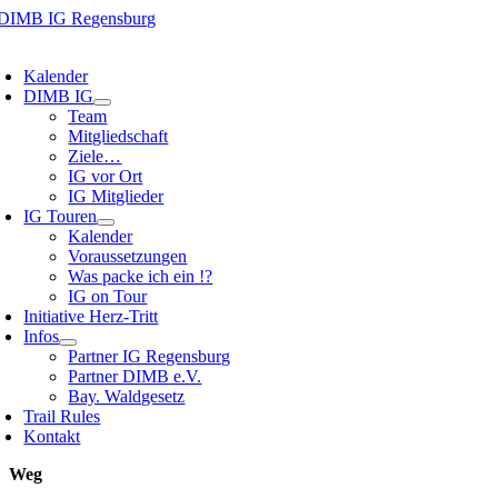
Zum
Inhalt
oggle
springen
avigation
Kalender
DIMB IG
Team
Mitgliedschaft
Ziele…
IG vor Ort
IG Mitglieder
IG Touren
Kalender
Voraussetzungen
Was packe ich ein !?
IG on Tour
Initiative Herz-Tritt
Infos
Partner IG Regensburg
Partner DIMB e.V.
Bay. Waldgesetz
Trail Rules
Kontakt
Weg